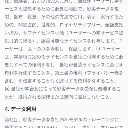
社、後継者、および譲受人に対し、当社がユーザーに本サ
ービスを提供するために必要な範囲で、顧客データを複
製、配布、変更、その他の方法で使用、表示、実行するた
めの、非独占的、世界的、ロイヤリティフリー、全額支払
い済み、サブライセンス可能（ユーザーへの本サービス提
供目的に限る）、譲渡可能なライセンスを付与します。ユ
ーザーは、以下の点を表明し、保証します。(i) ユーザー
は、本条項に定めるライセンスを当社に付与するために必
要なすべての権利を有し、当社が当該ライセンスに基づき
権利を行使することを、第三者の権利（プライバシー権を
含む）を侵害することなく許可する権利を有すること。
(ii) 当社が本合意に従って顧客データを受領し処理するこ
とが、適用される法律または規制に違反しないこと。
4. データ利用
当社は、顧客データを当社のAIモデルのトレーニングに
使用することはありません。ただし、当社は、本サービス